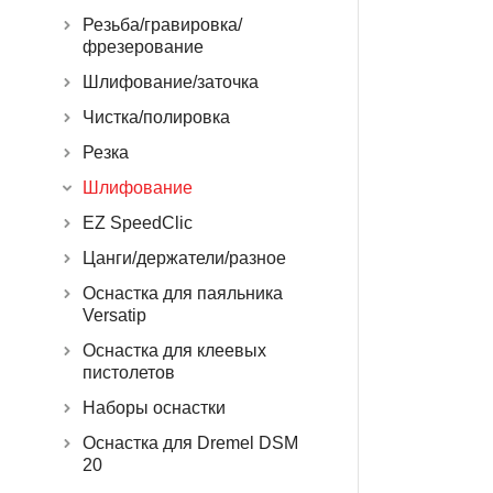
Резьба/гравировка/
фрезерование
Шлифование/заточка
Чистка/полировка
Резка
Шлифование
EZ SpeedClic
Цанги/держатели/разное
Оснастка для паяльника
Versatip
Оснастка для клеевых
пистолетов
Наборы оснастки
Оснастка для Dremel DSM
20