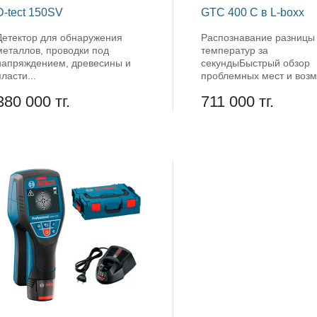
D-tect 150SV
GTC 400 C в L-boxx
Детектор для обнаружения
Распознавание разницы
металлов, проводки под
температур за
напряждением, древесины и
секундыБыстрый обзор
пласти...
проблемных мест и возмо
380 000 тг.
711 000 тг.