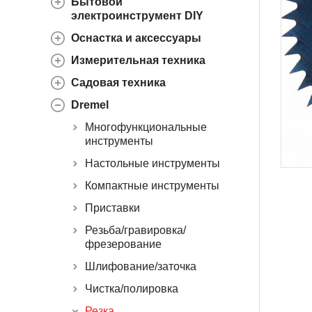
Бытовой
электроинструмент DIY
Оснастка и аксессуары
Измерительная техника
Садовая техника
Dremel
Многофункциональные
инструменты
Настольные инструменты
Компактные инструменты
Приставки
Резьба/гравировка/
фрезерование
Шлифование/заточка
Чистка/полировка
Резка