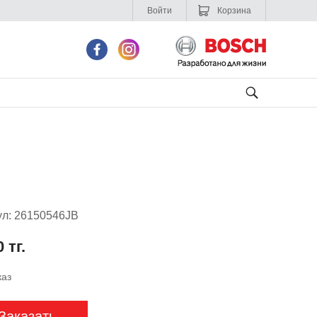
Войти
Корзина
ул: 26150546JB
 тг.
каз
Заказать