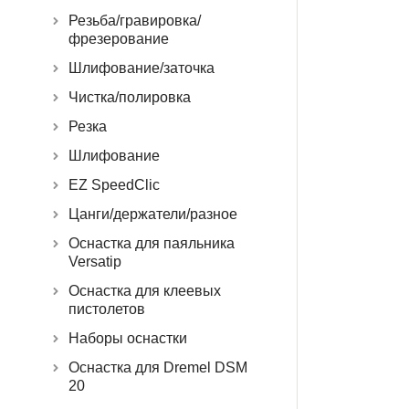
Резьба/гравировка/
фрезерование
Шлифование/заточка
Чистка/полировка
Резка
Шлифование
EZ SpeedClic
Цанги/держатели/разное
Оснастка для паяльника
Versatip
Оснастка для клеевых
пистолетов
Наборы оснастки
Оснастка для Dremel DSM
20