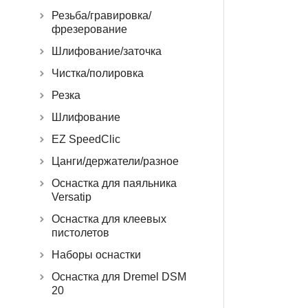
Резьба/гравировка/
фрезерование
Шлифование/заточка
Чистка/полировка
Резка
Шлифование
EZ SpeedClic
Цанги/держатели/разное
Оснастка для паяльника
Versatip
Оснастка для клеевых
пистолетов
Наборы оснастки
Оснастка для Dremel DSM
20