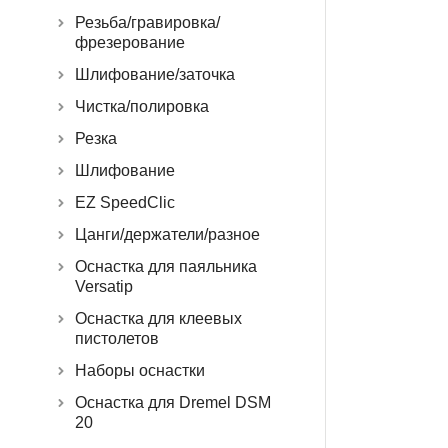
Резьба/гравировка/
фрезерование
Шлифование/заточка
Чистка/полировка
Резка
Шлифование
EZ SpeedClic
Цанги/держатели/разное
Оснастка для паяльника
Versatip
Оснастка для клеевых
пистолетов
Наборы оснастки
Оснастка для Dremel DSM
20