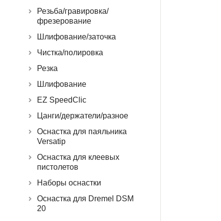
Резьба/гравировка/
фрезерование
Шлифование/заточка
Чистка/полировка
Резка
Шлифование
EZ SpeedClic
Цанги/держатели/разное
Оснастка для паяльника
Versatip
Оснастка для клеевых
пистолетов
Наборы оснастки
Оснастка для Dremel DSM
20