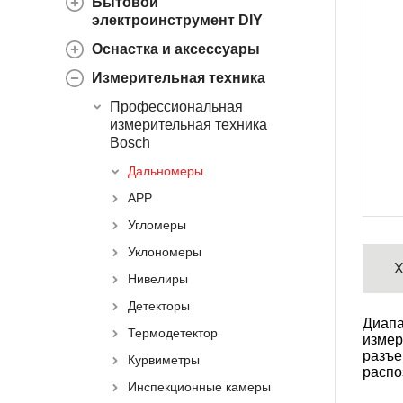
Бытовой
электроинструмент DIY
Оснастка и аксессуары
Измерительная техника
Профессиональная
измерительная техника
Bosch
Дальномеры
APP
Угломеры
Уклономеры
Х
Нивелиры
Детекторы
Диапа
Термодетектор
измер
разъе
Курвиметры
распо
Инспекционные камеры