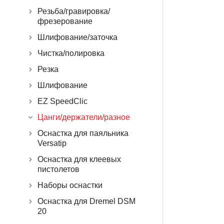
Резьба/гравировка/
фрезерование
Шлифование/заточка
Чистка/полировка
Резка
Шлифование
EZ SpeedClic
Цанги/держатели/разное
Оснастка для паяльника
Versatip
Оснастка для клеевых
пистолетов
Наборы оснастки
Оснастка для Dremel DSM
20